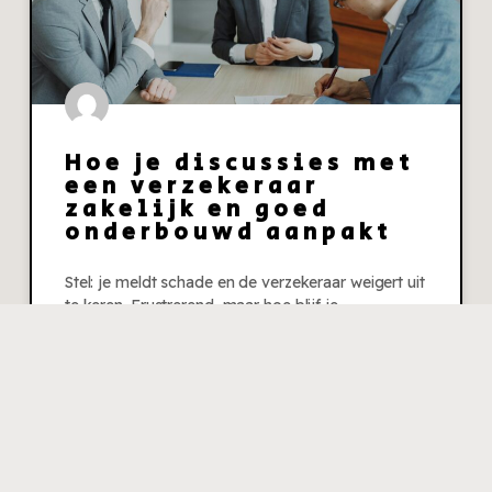
Hoe je discussies met
een verzekeraar
zakelijk en goed
onderbouwd aanpakt
Stel: je meldt schade en de verzekeraar weigert uit
te keren. Frustrerend, maar hoe blijf je
professioneel en krijg je je gelijk? Hieronder
praktische stappen
Lees verder »
31 juli 2026
Geen reacties