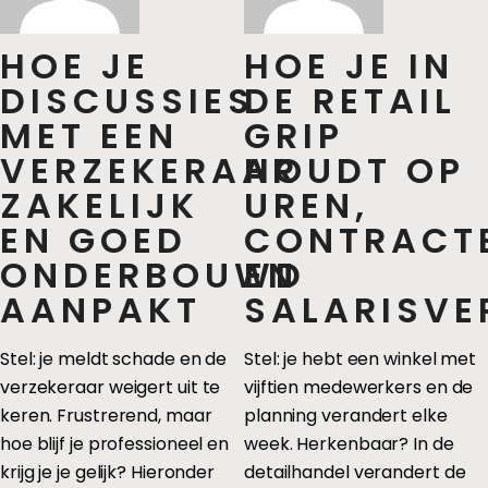
HOE JE
HOE JE IN
DISCUSSIES
DE RETAIL
MET EEN
GRIP
VERZEKERAAR
HOUDT OP
ZAKELIJK
UREN,
EN GOED
CONTRACT
ONDERBOUWD
EN
AANPAKT
SALARISVE
Stel: je meldt schade en de
Stel: je hebt een winkel met
verzekeraar weigert uit te
vijftien medewerkers en de
keren. Frustrerend, maar
planning verandert elke
hoe blijf je professioneel en
week. Herkenbaar? In de
krijg je je gelijk? Hieronder
detailhandel verandert de