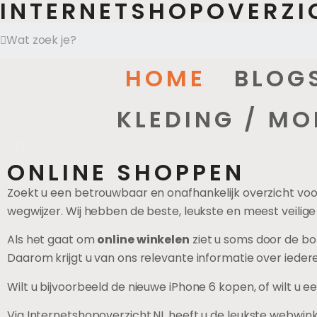
INTERNETSHOPOVERZI
HOME
BLOG
ON
KLEDING / MO
Websho
ONLINE SHOPPEN
KL
Zoekt u een betrouwbaar en onafhankelijk overzicht voo
wegwijzer. Wij hebben de beste, leukste en meest veilige
Als het gaat om
online winkelen
ziet u soms door de bo
Daarom krijgt u van ons relevante informatie over ieder
Wilt u bijvoorbeeld de nieuwe iPhone 6 kopen, of wilt u 
Via Internetshopoverzicht.NL heeft u de leukste webwink