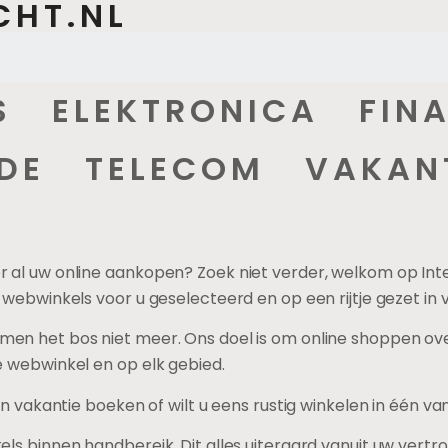
CHT.NL
S
ELEKTRONICA
FIN
LINE WINKELEN
DE
TELECOM
VAKAN
p beginnen zonder voorraad: dit zijn de mogeli
IK HIER
r al uw online aankopen? Zoek niet verder, welkom op In
 webwinkels voor u geselecteerd en op een rijtje gezet in 
men het bos niet meer. Ons doel is om online shoppen over
e webwinkel en op elk gebied.
een vakantie boeken of wilt u eens rustig winkelen in één v
els binnen handbereik. Dit alles uiteraard vanuit uw ver