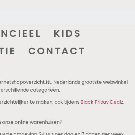
ANCIEEL
KIDS
TIE
CONTACT
jkheden
ternetshopoverzicht.NL. Nederlands grootste webwinkel
verschillende categorieën.
zichtelijker te maken, ook tijdens
Black Friday Dealz
.
an onze online warenhuizen?
trouwde omgeving, 24 uur per dag en 7 dagen per week.