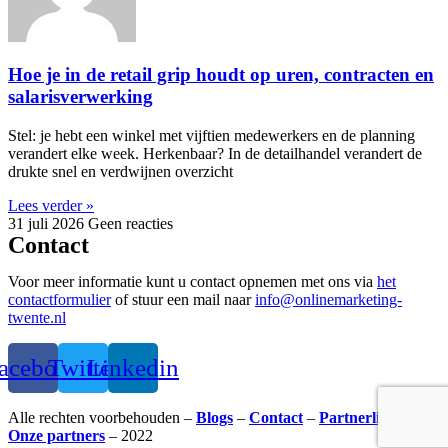
Hoe je in de retail grip houdt op uren, contracten en
salarisverwerking
Stel: je hebt een winkel met vijftien medewerkers en de planning
verandert elke week. Herkenbaar? In de detailhandel verandert de
drukte snel en verdwijnen overzicht
Lees verder »
31 juli 2026
Geen reacties
Contact
Voor meer informatie kunt u contact opnemen met ons via
het
contactformulier
of stuur een mail naar
info@onlinemarketing-
twente.nl
acebook
Twitter
Linkedin
Alle rechten voorbehouden –
Blogs
–
Contact
–
Partnerlinks
–
Onze partners
– 2022