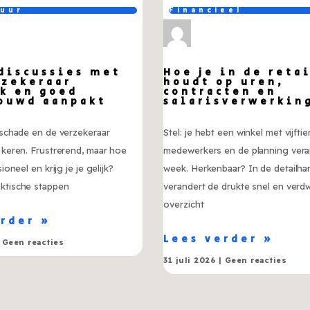
tuur
Financieel
 discussies met
Hoe je in de reta
rzekeraar
houdt op uren,
jk en goed
contracten en
ouwd aanpakt
salarisverwerkin
t schade en de verzekeraar
Stel: je hebt een winkel met vijftie
e keren. Frustrerend, maar hoe
medewerkers en de planning vera
sioneel en krijg je je gelijk?
week. Herkenbaar? In de detailha
aktische stappen
verandert de drukte snel en verd
overzicht
erder »
Lees verder »
Geen reacties
31 juli 2026
Geen reacties