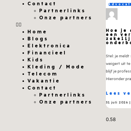
Contact
Advoca
Partnerlinks
Onze partners
Hoe je
Home
een ve
Blogs
zakeli
onderb
Elektronica
Financieel
Stel: je meld
Kids
weigert uit t
Kleding / Mode
blijf je profes
Telecom
Hieronder pr
Vakantie
Contact
Lees v
Partnerlinks
Onze partners
31 juli 2026