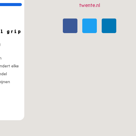
twente.nl
il grip
g
n
ndert elke
ndel
wijnen