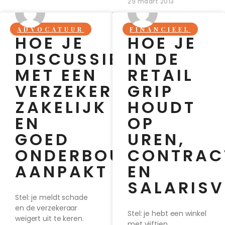
29 maart 2013
ADVOCATUUR
FINANCIEEL
HOE JE
HOE JE
DISCUSSIES
IN DE
MET EEN
RETAIL
VERZEKERAAR
GRIP
ZAKELIJK
HOUDT
EN
OP
GOED
UREN,
ONDERBOUWD
CONTRAC
AANPAKT
EN
SALARIS
Stel: je meldt schade
en de verzekeraar
Stel: je hebt een winkel
weigert uit te keren.
met vijftien