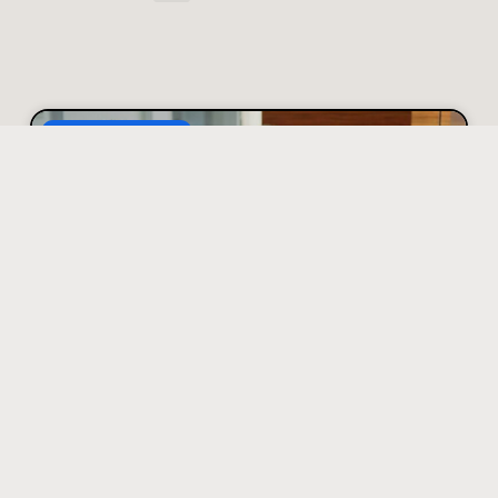
Advocatuur
Hoe je discussies met
een verzekeraar
zakelijk en goed
onderbouwd aanpakt