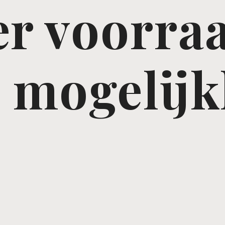
r voorraa
e mogelij