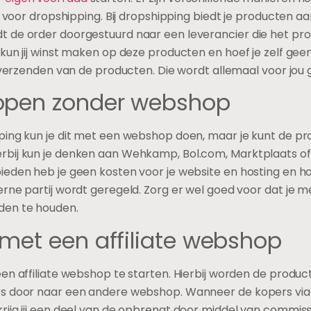
en voor dropshipping. Bij dropshipping biedt je producten a
 de order doorgestuurd naar een leverancier die het pro
kun jij winst maken op deze producten en hoef je zelf gee
t verzenden van de producten. Die wordt allemaal voor jou
open zonder webshop
ping kun je dit met een webshop doen, maar je kunt de pr
rbij kun je denken aan Wehkamp, Bol.com, Marktplaats o
eden heb je geen kosten voor je website en hosting en hoe
erne partij wordt geregeld. Zorg er wel goed voor dat je 
den te houden.
met een affiliate webshop
en affiliate webshop te starten. Hierbij worden de produc
s door naar een andere webshop. Wanneer de kopers via h
ijg jij een deel van de opbrengt door middel van commissi