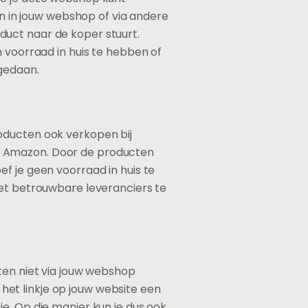
an in jouw webshop of via andere
duct naar de koper stuurt.
n voorraad in huis te hebben of
 gedaan.
oducten ook verkopen bij
f Amazon. Door de producten
f je geen voorraad in huis te
met betrouwbare leveranciers te
ten niet via jouw webshop
et linkje op jouw website een
e. Op die manier kun je dus ook