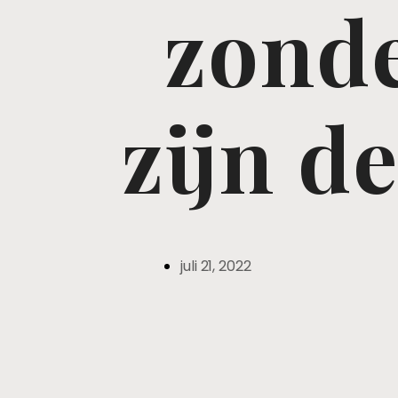
zonde
zijn d
juli 21, 2022