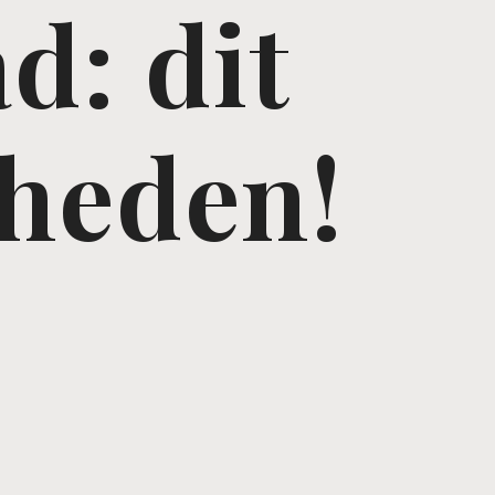
d: dit
kheden!