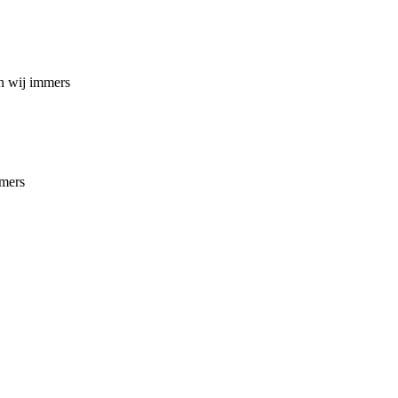
n wij immers
mmers