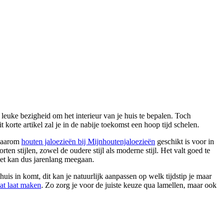
 leuke bezigheid om het interieur van je huis te bepalen. Toch
korte artikel zal je in de nabije toekomst een hoop tijd schelen.
 waarom
houten jaloezieën bij Mijnhoutenjaloezieën
geschikt is voor in
ten stijlen, zowel de oudere stijl als moderne stijl. Het valt goed te
Het kan dus jarenlang meegaan.
huis in komt, dit kan je natuurlijk aanpassen op welk tijdstip je maar
at laat maken
. Zo zorg je voor de juiste keuze qua lamellen, maar ook