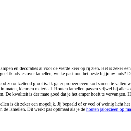
mpen en decoraties al voor de vierde keer op rij zien. Het is zeker een
ef ik advies over lamellen, welke past nou het beste bij jouw huis? Dit 
aanbod zo ontzettend groot is. Ik ga er probeer even kort samen te vatten
n maten, kleur en materiaal. Houten lamellen passen vrijwel bij alle soor
en. De kwaliteit is der mate goed dat je het amper hoeft te vervangen. 
len is dit zeker een mogelijk. Jij bepaald of er veel of weinig licht het 
en de lamellen. Dit werkt pas optimaal als je de
houten jaloezieën op ma