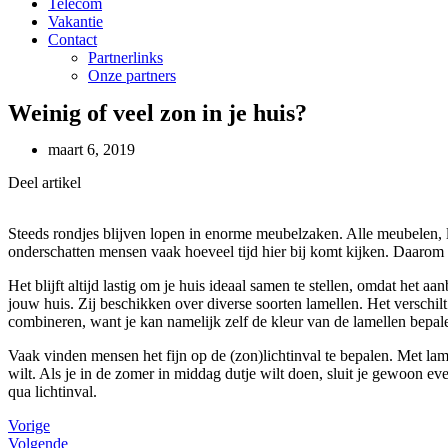
Telecom
Vakantie
Contact
Partnerlinks
Onze partners
Weinig of veel zon in je huis?
maart 6, 2019
Deel artikel
Steeds rondjes blijven lopen in enorme meubelzaken. Alle meubelen, la
onderschatten mensen vaak hoeveel tijd hier bij komt kijken. Daarom ge
Het blijft altijd lastig om je huis ideaal samen te stellen, omdat het 
jouw huis. Zij beschikken over diverse soorten lamellen. Het verschilt i
combineren, want je kan namelijk zelf de kleur van de lamellen bepal
Vaak vinden mensen het fijn op de (zon)lichtinval te bepalen. Met lamel
wilt. Als je in de zomer in middag dutje wilt doen, sluit je gewoon ev
qua lichtinval.
Vorige
Volgende