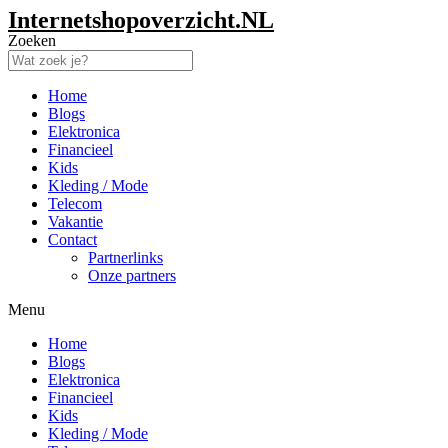
Internetshopoverzicht.NL
Zoeken
Home
Blogs
Elektronica
Financieel
Kids
Kleding / Mode
Telecom
Vakantie
Contact
Partnerlinks
Onze partners
Menu
Home
Blogs
Elektronica
Financieel
Kids
Kleding / Mode