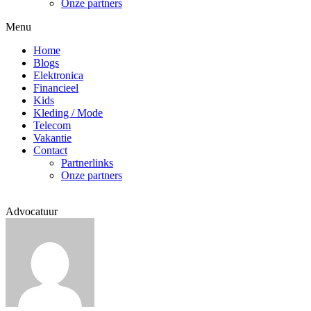
Onze partners
Menu
Home
Blogs
Elektronica
Financieel
Kids
Kleding / Mode
Telecom
Vakantie
Contact
Partnerlinks
Onze partners
Advocatuur