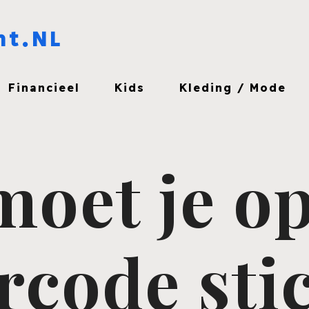
ht.NL
Financieel
Kids
Kleding / Mode
oet je op
arcode sti