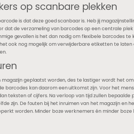
ickers op scanbare plekken
arcode is dat deze goed scanbaar is. Heb jij magazijnstelli
or dat de verzameling van barcodes op een centrale pl
ge gevallen is het dan nodig om flexibele barcodes te lat
 het ook nog mogelijk om verwijderbare etiketten te laten
en.
uren
 magazijn geplaatst worden, des te lastiger wordt het om 
 barcodes kan daarom een uitkomst zijn. Voor het menseli
dan teksten of cijfers. Na verloop van tijd zullen bepaalde 
de zijn. De fouten bij het inruimen van het magazijn en h
eperkt worden. Minder boze werknemers én minder boze kla