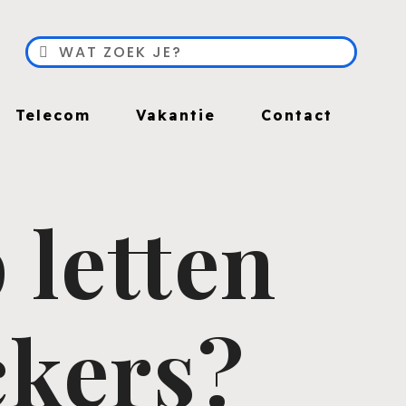
Telecom
Vakantie
Contact
 letten
ckers?