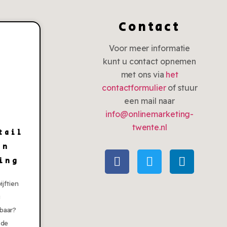
Contact
Voor meer informatie
kunt u contact opnemen
met ons via
het
contactformulier
of stuur
een mail naar
info@onlinemarketing-
twente.nl
tail
en
ing
ijftien
g
baar?
 de