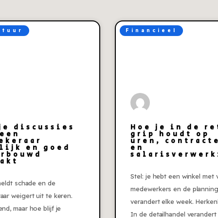
atuur
Financieel
je discussies
Hoe je in de re
 een
grip houdt op
ekeraar
uren, contract
lijk en goed
en
erbouwd
salarisverwerk
akt
Stel: je hebt een winkel met v
 meldt schade en de
medewerkers en de plannin
aar weigert uit te keren.
verandert elke week. Herken
end, maar hoe blijf je
In de detailhandel verandert