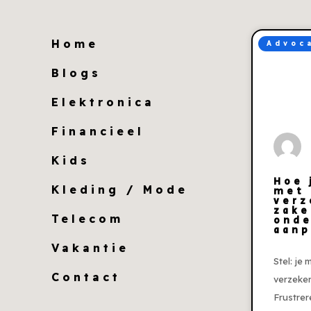
Home
Advoc
Blogs
Elektronica
Financieel
Kids
Hoe 
Kleding / Mode
met
verz
zake
Telecom
ond
aanp
Vakantie
Stel: je
Contact
verzeker
Frustrer