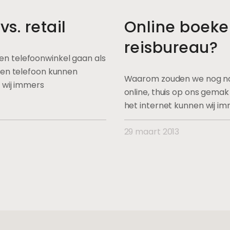
s. retail
Online boeke
reisbureau?
n telefoonwinkel gaan als
een telefoon kunnen
Waarom zouden we nog naa
 wij immers
online, thuis op ons gema
het internet kunnen wij i
29 maart 2013