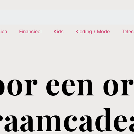
nica
Financieel
Kids
Kleding / Mode
Tele
oor een or
raamcade