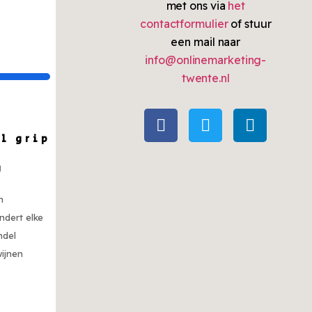
met ons via
het
contactformulier
of stuur
een mail naar
info@onlinemarketing-
twente.nl
il grip
g
n
ndert elke
ndel
wijnen