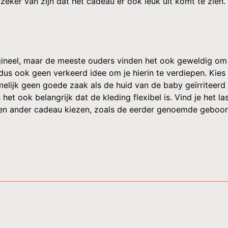
 zeker van zijn dat het cadeau er ook leuk uit komt te zien
igineel, maar de meeste ouders vinden het ook geweldig om 
 dus ook geen verkeerd idee om je hierin te verdiepen. Kie
melijk geen goede zaak als de huid van de baby geïrriteerd 
et ook belangrijk dat de kleding flexibel is. Vind je het la
een ander cadeau kiezen, zoals de eerder genoemde geboor