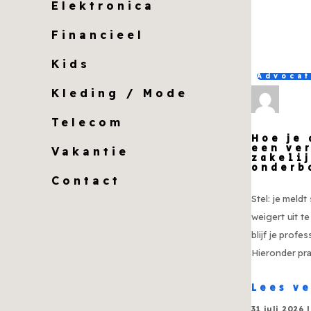
Elektronica
Financieel
Kids
Advoca
Kleding / Mode
Telecom
Hoe je
een ve
Vakantie
zakeli
onderb
Contact
Stel: je meld
weigert uit t
blijf je profes
Hieronder pr
Lees v
31 juli 2026