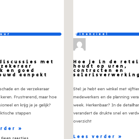
tuur
Financieel
 discussies met
Hoe je in de reta
rzekeraar
houdt op uren,
jk en goed
contracten en
ouwd aanpakt
salarisverwerkin
t schade en de verzekeraar
Stel: je hebt een winkel met vijftie
e keren. Frustrerend, maar hoe
medewerkers en de planning vera
sioneel en krijg je je gelijk?
week. Herkenbaar? In de detailha
aktische stappen
verandert de drukte snel en verd
overzicht
erder »
Lees verder »
Geen reacties