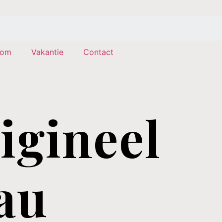
com
Vakantie
Contact
igineel
au