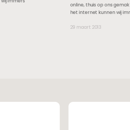
 wij immers
online, thuis op ons gema
het internet kunnen wij i
29 maart 2013