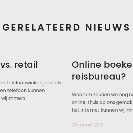
GERELATEERD NIEUWS
s. retail
Online boeke
reisbureau?
n telefoonwinkel gaan als
een telefoon kunnen
Waarom zouden we nog naa
 wij immers
online, thuis op ons gema
het internet kunnen wij i
29 maart 2013