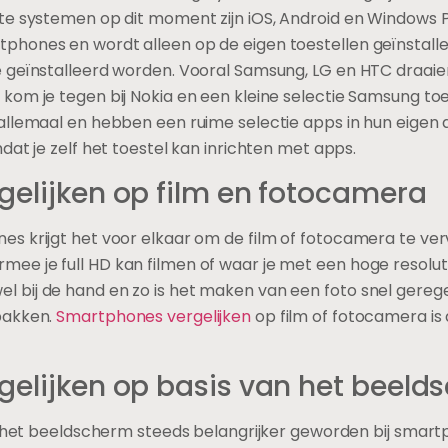
te systemen op dit moment zijn iOS, Android en Windows Ph
phones en wordt alleen op de eigen toestellen geïnstall
 geïnstalleerd worden. Vooral Samsung, LG en HTC draaien
om je tegen bij Nokia en een kleine selectie Samsung toest
allemaal en hebben een ruime selectie apps in hun eigen
dat je zelf het toestel kan inrichten met apps.
elijken op film en fotocamera
s krijgt het voor elkaar om de film of fotocamera te verv
e je full HD kan filmen of waar je met een hoge resolut
bij de hand en zo is het maken van een foto snel geregel
pakken.
Smartphones vergelijken
op film of fotocamera is 
elijken op basis van het beeld
al het beeldscherm steeds belangrijker geworden bij sma