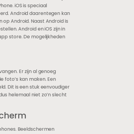
one. iOS is speciaal
eerd. Android daarentegen kan
 op Android. Naast Android is
ellen. Android en iOS zijn in
 app store. De mogelijkheden
angen. Er zijn al genoeg
ie foto’s kan maken. Een
d. Dit is een stuk eenvoudiger
dus helemaal niet zo’n slecht
scherm
rtphones. Beeldschermen