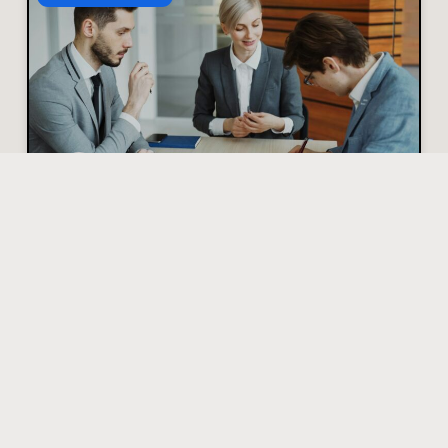
Hoe je discussies met
een verzekeraar
zakelijk en goed
onderbouwd aanpakt
Stel: je meldt schade en de verzekeraar weigert uit
te keren. Frustrerend, maar hoe blijf je
professioneel en krijg je je gelijk? Hieronder
praktische stappen
Lees verder »