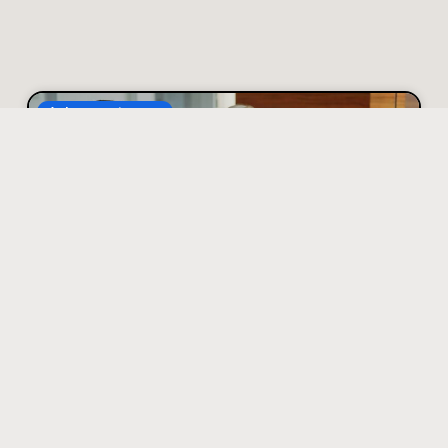
Advocatuur
Hoe je discussies met
een verzekeraar
zakelijk en goed
onderbouwd aanpakt