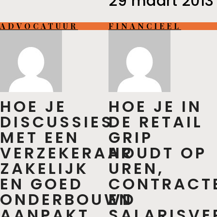
29 maart 2013
ADVOCATUUR
FINANCIEEL
HOE JE
HOE JE IN
DISCUSSIES
DE RETAIL
MET EEN
GRIP
VERZEKERAAR
HOUDT OP
ZAKELIJK
UREN,
EN GOED
CONTRACT
ONDERBOUWD
EN
AANPAKT
SALARISVE