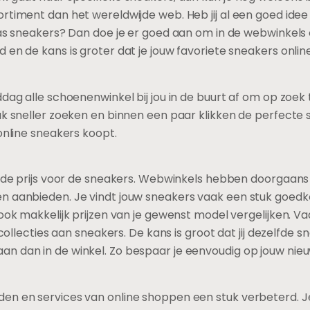
timent dan het wereldwijde web. Heb jij al een goed idee va
idas sneakers? Dan doe je er goed aan om in de webwinkel
en de kans is groter dat je jouw favoriete sneakers online
ddag alle schoenenwinkel bij jou in de buurt af om op zoek
uk sneller zoeken en binnen een paar klikken de perfecte 
 online sneakers koopt.
k de prijs voor de sneakers. Webwinkels hebben doorgaans
n aanbieden. Je vindt jouw sneakers vaak een stuk goedkop
 ook makkelijk prijzen van je gewenst model vergelijken. Va
 collecties aan sneakers. De kans is groot dat jij dezelfde 
n dan in de winkel. Zo bespaar je eenvoudig op jouw nie
en en services van online shoppen een stuk verbeterd. Je 