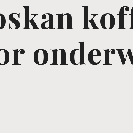
skan kof
or onder