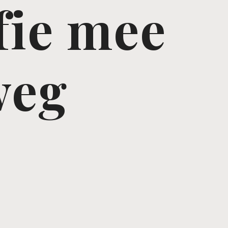
fie mee
weg