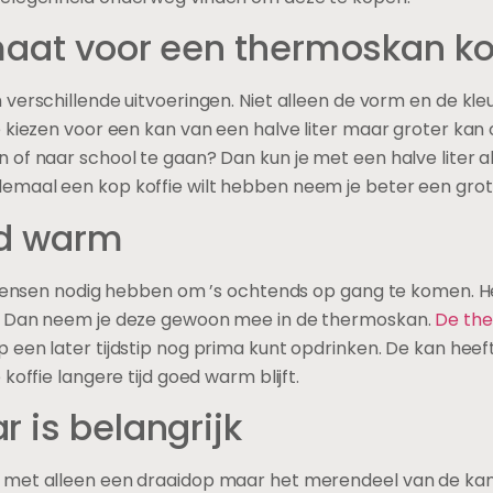
maat voor een thermoskan ko
verschillende uitvoeringen. Niet alleen de vorm en de kle
 kiezen voor een kan van een halve liter maar groter kan o
of naar school te gaan? Dan kun je met een halve liter al
emaal een kop koffie wilt hebben neem je beter een gro
oed warm
l mensen nodig hebben om ’s ochtends op gang te komen. He
? Dan neem je deze gewoon mee in de thermoskan.
De the
p een later tijdstip nog prima kunt opdrinken. De kan he
koffie langere tijd goed warm blijft.
r is belangrijk
 met alleen een draaidop maar het merendeel van de kan