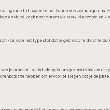
rekening mee te houden bij het kopen van zaknaaigarens. H
en en uitval. Zoek naar garens die sterk, duurzaam en kleu
eschikt is voor het type stof dat je gebruikt. Te dik of te
lijk van je product. Het is belangrijk om garens te kiezen d
eurenkaart te hebben om ervoor te zorgen dat je de juiste 
ng mee te houden bij het kopen van zaknaaigarens voor jou