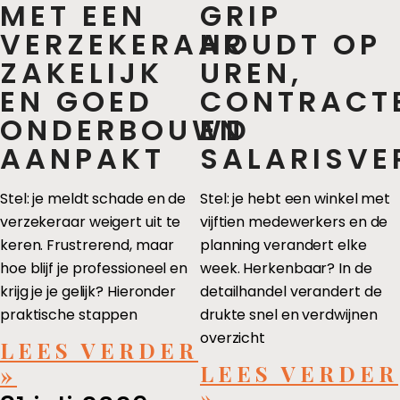
MET EEN
GRIP
VERZEKERAAR
HOUDT OP
ZAKELIJK
UREN,
EN GOED
CONTRACT
ONDERBOUWD
EN
AANPAKT
SALARISVE
Stel: je meldt schade en de
Stel: je hebt een winkel met
verzekeraar weigert uit te
vijftien medewerkers en de
keren. Frustrerend, maar
planning verandert elke
hoe blijf je professioneel en
week. Herkenbaar? In de
krijg je je gelijk? Hieronder
detailhandel verandert de
praktische stappen
drukte snel en verdwijnen
overzicht
LEES VERDER
LEES VERDER
»
»