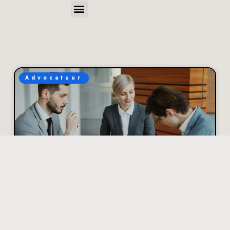
Advocatuur
Hoe je discussies met
een verzekeraar
zakelijk en goed
onderbouwd aanpakt