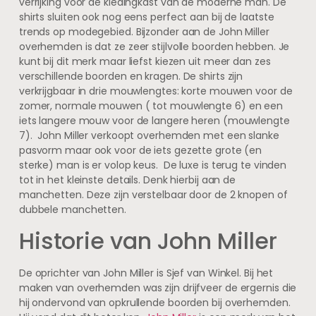
verrijking voor de kledingkast van de moderne man. De
shirts sluiten ook nog eens perfect aan bij de laatste
trends op modegebied. Bijzonder aan de John Miller
overhemden is dat ze zeer stijlvolle boorden hebben. Je
kunt bij dit merk maar liefst kiezen uit meer dan zes
verschillende boorden en kragen. De shirts zijn
verkrijgbaar in drie mouwlengtes: korte mouwen voor de
zomer, normale mouwen ( tot mouwlengte 6) en een
iets langere mouw voor de langere heren (mouwlengte
7). John Miller verkoopt overhemden met een slanke
pasvorm maar ook voor de iets gezette grote (en
sterke) man is er volop keus. De luxe is terug te vinden
tot in het kleinste details. Denk hierbij aan de
manchetten. Deze zijn verstelbaar door de 2 knopen of
dubbele manchetten.
Historie van John Miller
De oprichter van John Miller is Sjef van Winkel. Bij het
maken van overhemden was zijn drijfveer de ergernis die
hij ondervond van opkrullende boorden bij overhemden.