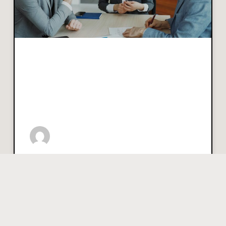
Hoe je discussies met
een verzekeraar
zakelijk en goed
onderbouwd aanpakt
Stel: je meldt schade en de verzekeraar weigert uit