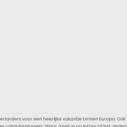
derlanders voor een heerlijke vakantie binnen Europa. Oo
r vakantiegangers. Waar moet je op letten bij het vinden 