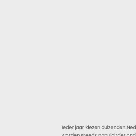
Ieder jaar kiezen duizenden Ne
worden steeds populairder onde