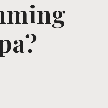
mming
pa?