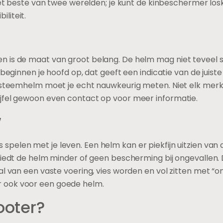
 beste van twee werelden; je kunt de kinbeschermer losk
iliteit.
n is de maat van groot belang. De helm mag niet teveel
 beginnen je hoofd op, dat geeft een indicatie van de juiste
systeemhelm moet je echt nauwkeurig meten. Niet elk mer
jfel gewoon even contact op voor meer informatie.
w
s spelen met je leven. Een helm kan er piekfijn uitzien van
 biedt de helm minder of geen bescherming bij ongevallen
al van een vaste voering, vies worden en vol zitten met “
 ook voor een goede helm.
ooter?