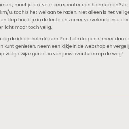
mmers, moet je ook voor een scooter een helm kopen? Je be
km/u, toch is het wel aan te raden. Niet alleen is het veiliger
n klep houdt je in de lente en zomer vervelende insecten 
ker licht maar toch veilig.
udig de ideale helm kiezen. Een helm kopen is meer dan ee
an kunt genieten. Neem een kijkje in de webshop en vergeli
op veilige wijze genieten van jouw avonturen op de weg!