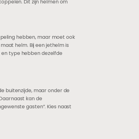
oppelen. Dit zijn helmen om
 speling hebben, maar moet ook
 maat helm. Bij een jethelm is
k en type hebben dezelfde
 de buitenzijde, maar onder de
. Daarnaast kan de
ongewenste gasten”. Kies naast