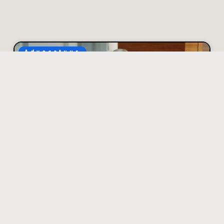
Advocatuur
Hoe je discussies met
een verzekeraar
zakelijk en goed
onderbouwd aanpakt
Stel: je meldt schade en de verzekeraar weigert uit