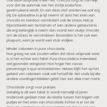
Ook deze uitspraak is een feit. Chocoa zorgt er nameijk
voor dat de aanmak van het stofje endorfine
gestimuleerd wordt. En van deze stof worden we ook erg
blij. De adrenaline in je lijf neemt af door het eten van
chocola en hierdoor vermindert ook de stress. Heb je
bijvoorbeeld een tentamen of een andere gebeurtenis
die erg belangrijk is neem dan vooral een stukje chocola
om de stress te verminderen. Bovendien is het ook een
pluspunt, want je wordt een stuk vrolijker.
Minder calorieen in pure chocolade
Hoe graag we ook zouden willen dat deze uitspraak waar
is, is het echter een fabel. Pure chocolade is inderdaad
wel gezonder aangezien hoe hoger het cacao
percentage is qua antioxidanten. Helaas blijft het op het
gebied van calorieen vaak wel hetzelfde. Net zoals bij alle
andere voedingsmiddelen geldt hier: eet alles met mate.
Chocolade zorgt voor puistjes
Gelukkig is dit een fabel. Er wordt namelijk al jaren
onderzoek gedaan naar de relatie tussen het krijgen van
puitjes en het eten van chocolade. Echter is er tot de