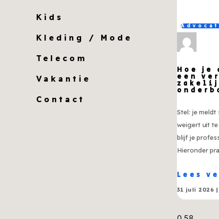
Kids
Advoca
Kleding / Mode
Telecom
Hoe je
een ve
Vakantie
zakeli
onderb
Contact
Stel: je meld
weigert uit t
blijf je profes
Hieronder pr
Lees v
31 juli 2026