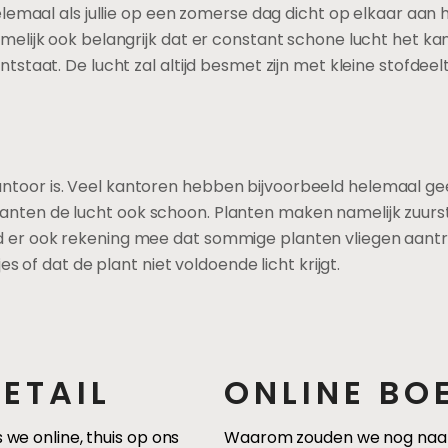
helemaal als jullie op een zomerse dag dicht op elkaar aan 
namelijk ook belangrijk dat er constant schone lucht het k
tstaat. De lucht zal altijd besmet zijn met kleine stofdeelt
r
toor is. Veel kantoren hebben bijvoorbeeld helemaal geen 
lanten de lucht ook schoon. Planten maken namelijk zuur
d er ook rekening mee dat sommige planten vliegen aantrek
jes of dat de plant niet voldoende licht krijgt.
ETAIL
ONLINE BO
we online, thuis op ons
Waarom zouden we nog naar e