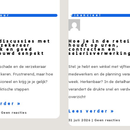
tuur
Financieel
 discussies met
Hoe je in de reta
rzekeraar
houdt op uren,
jk en goed
contracten en
ouwd aanpakt
salarisverwerkin
t schade en de verzekeraar
Stel: je hebt een winkel met vijftie
e keren. Frustrerend, maar hoe
medewerkers en de planning vera
sioneel en krijg je je gelijk?
week. Herkenbaar? In de detailha
aktische stappen
verandert de drukte snel en verd
overzicht
erder »
Lees verder »
Geen reacties
31 juli 2026
Geen reacties