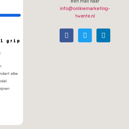
een mail naar
info@onlinemarketing-
twente.nl
il grip
g
n
ndert elke
ndel
wijnen