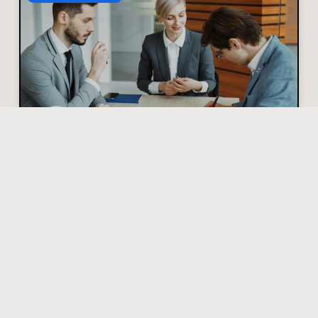
Hoe je discussies met
een verzekeraar
zakelijk en goed
onderbouwd aanpakt
Stel: je meldt schade en de verzekeraar weigert uit
te keren. Frustrerend, maar hoe blijf je
professioneel en krijg je je gelijk? Hieronder
praktische stappen
Lees verder »