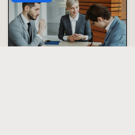
Hoe je discussies met
een verzekeraar
zakelijk en goed
onderbouwd aanpakt
Stel: je meldt schade en de verzekeraar weigert uit
te keren. Frustrerend, maar hoe blijf je
professioneel en krijg je je gelijk? Hieronder
praktische stappen
Lees verder »