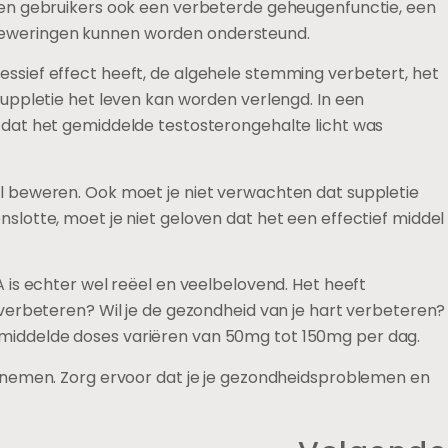
den gebruikers ook een verbeterde geheugenfunctie, een
beweringen kunnen worden ondersteund.
sief effect heeft, de algehele stemming verbetert, het
uppletie het leven kan worden verlengd. In een
 dat het gemiddelde testosterongehalte licht was
l beweren. Ook moet je niet verwachten dat suppletie
lotte, moet je niet geloven dat het een effectief middel
is echter wel reëel en veelbelovend. Het heeft
verbeteren? Wil je de gezondheid van je hart verbeteren?
 gemiddelde doses variëren van 50mg tot 150mg per dag.
opnemen. Zorg ervoor dat je je gezondheidsproblemen en