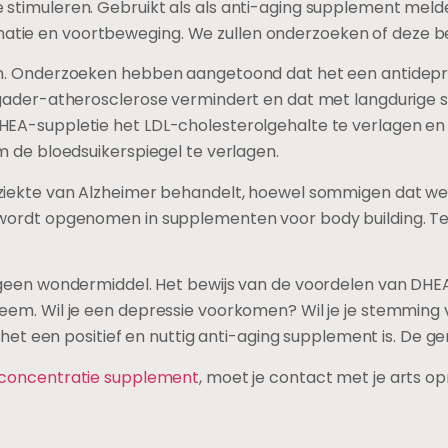
 stimuleren. Gebruikt als als anti-aging supplement mel
atie en voortbeweging. We zullen onderzoeken of deze 
n. Onderzoeken hebben aangetoond dat het een antidepres
agader-atherosclerose vermindert en dat met langdurige s
HEA-suppletie het LDL-cholesterolgehalte te verlagen en
m de bloedsuikerspiegel te verlagen.
e ziekte van Alzheimer behandelt, hoewel sommigen dat we
wordt opgenomen in supplementen voor body building. Tens
geen wondermiddel. Het bewijs van de voordelen van DHEA 
eem. Wil je een depressie voorkomen? Wil je je stemming 
t het een positief en nuttig anti-aging supplement is. De
concentratie supplement
, moet je contact met je arts 