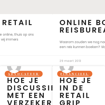
 RETAIL
ONLINE B
REISBURE
online, thuis op ons
 wij immers
Waarom zouden we nog naar 
een reis kunnen boeken? Vi
29 maart 2013
ADVOCATUUR
FINANCIEEL
HOE JE
HOE JE
DISCUSSIES
IN DE
MET EEN
RETAIL
VERZEKERAAR
GRIP