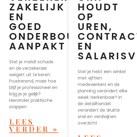
ZAKELIJK
HOUDT
EN
OP
GOED
UREN,
ONDERBOUWD
CONTRAC
AANPAKT
EN
SALARIS
Stel: je meldt schade
en de verzekeraar
Stel: je hebt een winkel
weigert uit te keren.
met vijftien
Frustrerend, maar hoe
medewerkers en de
blijf je professioneel en
planning verandert elke
krijg je je gelijk?
week. Herkenbaar? In
Hieronder praktische
de detailhandel
stappen
verandert de drukte
snel en verdwijnen
LEES
overzicht
VERDER »