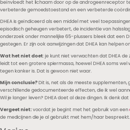
beïnvloedt het lichaam door op de androgeenreceptor te
verbeterde gemoedstoestand en een verbeterde coördin
DHEA is geïndiceerd als een middel met veel toepassinge
episodisch geheugen verbetert, de incidentie van halssl
onderzoek onder mannelijke 65-plussers bleek dat een D
gestegen. Er zijn ook aanwijzingen dat DHEA kan helpen o
Wat het niet doet
: je kunt niet verwachten dat DHEA d
leidt tot een grotere spiermassa, hoewel DHEA soms wel 
tegen kanker is. Dat is gewoon niet waar.
Mijn conclusie?
Dit is, net als de meeste supplementen, 
verschillende gedocumenteerde effecten, die ik wel aann
Wil je langer leven? DHEA doet al deze dingen. Ik denk da
Vergeet niet:
voordat je begint met het gebruik van een
de medicijnen die je al gebruikt met hem/haar bespreekt.